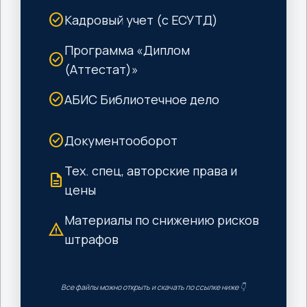
check_circle
Кадровый учет (с ЕСУТД)
Программа «Диплом
check_circle
(Аттестат)»
check_circle
АБИС Библиотечное дело
check_circle
Документооборот
Тех. спец, авторские права и
description
цены
Материалы по снижению рисков
warning
штрафов
Все файлы можно открыть и скачать по ссылке ниже 👇