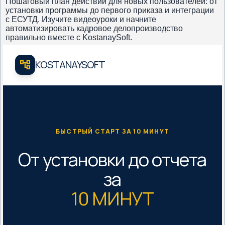
Пошаговый план действий для новых пользователей: от
установки программы до первого приказа и интеграции
с ЕСУТД. Изучите видеоуроки и начните
автоматизировать кадровое делопроизводство
правильно вместе с KostanaySoft.
account_tree
KOSTANAYSOFT
БЫСТРЫЙ СТАРТ ЗА 10 МИНУТ
От установки до отчета
за
10 МИНУТ