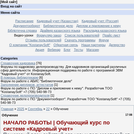
[
Мой сайт
]
Вход на сайт
Меню сайта
Расписание
Кадровый учет (Казахстан)
Кадровый учет (Россия)
Документооборот
Библиотечное дело
Диплом и приложение к нему
Бібліотечна справа
Драйвер казахского языка
Раскладка казахского языка
Видео-уроки
Формуляр-заказ
Список пользователей
Прайс-лист
Отзывы пользователей
Скачать программы
Форум
О компании "KostanaySoft"
Обратная связь
Наши партнеры
Дилерство
Акция
Вебинар
Блог
Тесты
Магазин
Categories
Справочник кадровика
[76]
Форумы по кадровому делопроизводству. Для кадровиков организаций различных
сфер деятельности. Информационная поддержка по работе с программой ЭВМ
"Кадровый учет" от KostanaySoft.
В помощь библиотекарю
[6]
Форум по работе с АБИС "Библиотечное дело"
Заполнение дипломов, аттестатов
[1]
Форум по работе с ПО "Диплом и приложение к нему". Разработчик ТОО
"KostanaySoft" +7 (705) 540-98-73
Справочник делопроизводителя
[1]
Форум по работе с ПО "Документооборот". Разработчик ТОО "KostanaySoft" +7 (705)
540-98-73
Главная
»
2025
»
Сентябрь
»
22
» Обучение
Обучение
17:08
НАЧАЛО РАБОТЫ | Обучающий курс по
системе «Кадровый учет»