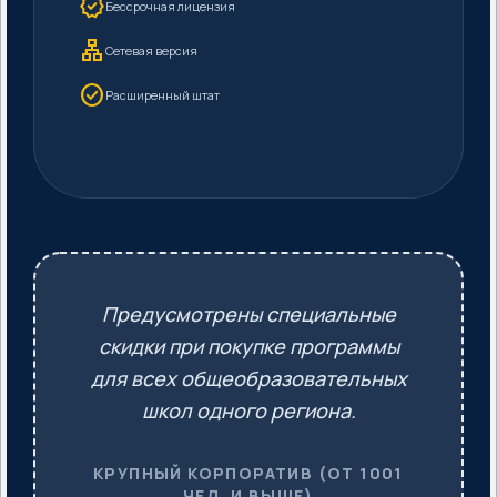
verified
Бессрочная лицензия
lan
Сетевая версия
check_circle
Расширенный штат
Предусмотрены специальные
скидки при покупке программы
для всех общеобразовательных
школ одного региона.
КРУПНЫЙ КОРПОРАТИВ (ОТ 1001
ЧЕЛ. И ВЫШЕ)