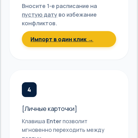
Вносите 1-е расписание на
пустую дату
во избежание
конфликтов.
Импорт в один клик →
4
[Личные карточки]
Клавиша
Enter
позволит
мгновенно переходить между