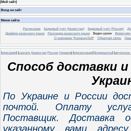
[
Мой сайт
]
Вход на сайт
Меню сайта
Расписание
Кадровый учет (Казахстан)
Кадровый учет (Россия)
До
Драйвер казахского языка
Раскладка казахского языка
Видео-уроки
Формуляр-
О компании "KostanaySoft"
Обратная связь
Наш
[
описание
] [
скачать
Казахстан
Россия
Украина
] [
презентация
] [
скриншоты
] [
авторское
Способ доставки 
Украи
По Украине и России дос
почтой. Оплату услуг
Поставщик. Доставка о
указанному вами адресу