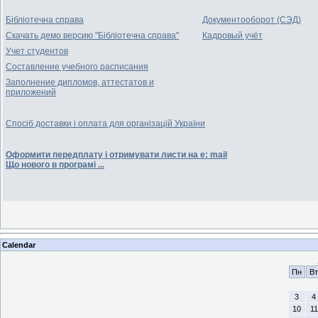
Бібліотечна справа
Документооборот (СЭД)
Скачать демо версию "Бібліотечна справа"
Кадровый учёт
Учет студентов
Составление учебного расписания
Заполнение дипломов, аттестатов и
приложений
Спосіб доставки і оплата для організацій України
Оформити передплату і отримувати листи на e: mail
Що нового в програмі ...
Calendar
Пн
Вт
3
4
10
11