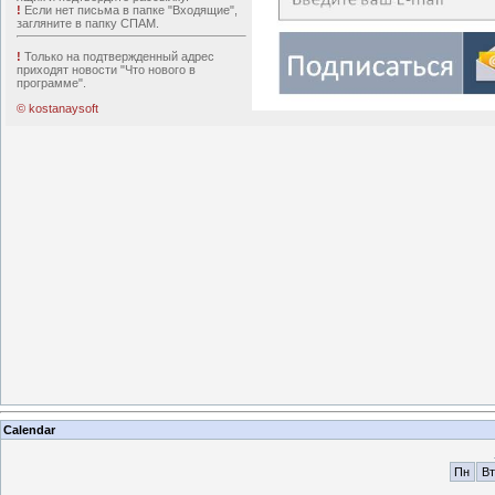
!
Если нет письма в папке "Входящие",
загляните в папку СПАМ.
!
Только на подтвержденный адрес
приходят новости "Что нового в
программе".
© kostanaysoft
Calendar
Пн
Вт