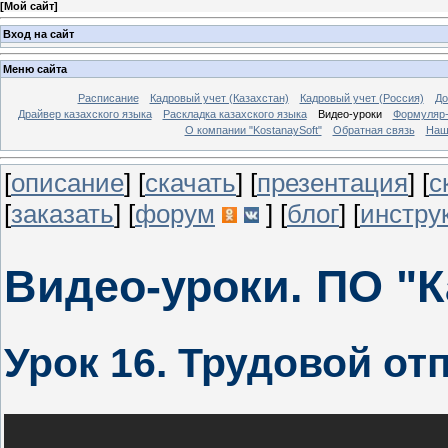
[
Мой сайт
]
Вход на сайт
Меню сайта
Расписание
Кадровый учет (Казахстан)
Кадровый учет (Россия)
До
Драйвер казахского языка
Раскладка казахского языка
Видео-уроки
Формуляр-
О компании "KostanaySoft"
Обратная связь
Наш
[
описание
] [
скачать
] [
презентация
] [
с
[
заказать
] [
форум
] [
блог
] [
инстру
Видео-уроки. ПО "
Урок 16. Трудовой от