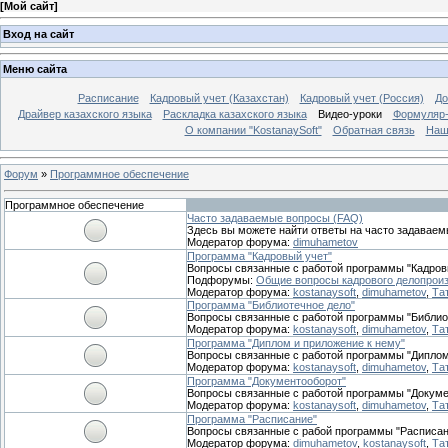
[
Мой сайт
]
Вход на сайт
Меню сайта
Расписание
Кадровый учет (Казахстан)
Кадровый учет (Россия)
До
Драйвер казахского языка
Раскладка казахского языка
Видео-уроки
Формуляр-
О компании "KostanaySoft"
Обратная связь
Наш
Форум
»
Программное обеспечение
Программное обеспечение
Часто задаваемые вопросы (FAQ)
Здесь вы можете найти ответы на часто задавае
Модератор форума:
dimuhametov
Программа "Кадровый учет"
Вопросы связанные с работой программы "Кадров
Подфорумы:
Общие вопросы кадрового делопрои
Модератор форума:
kostanaysoft
,
dimuhametov
,
Та
Программа "Библиотечное дело"
Вопросы связанные с работой программы "Библио
Модератор форума:
kostanaysoft
,
dimuhametov
,
Та
Программа "Диплом и приложение к нему"
Вопросы связанные с работой программы "Диплом
Модератор форума:
kostanaysoft
,
dimuhametov
,
Та
Программа "Документооборот"
Вопросы связанные с работой программы "Докуме
Модератор форума:
kostanaysoft
,
dimuhametov
,
Та
Программа "Расписание"
Вопросы связанные с рабой программы "Расписан
Модератор форума:
dimuhametov
,
kostanaysoft
,
Та