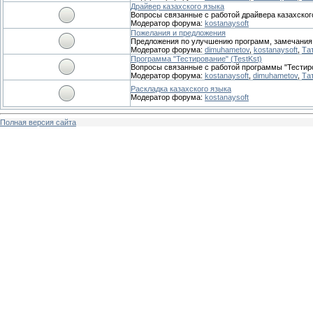
Драйвер казахского языка
Вопросы связанные с работой драйвера казахског
Модератор форума:
kostanaysoft
Пожелания и предложения
Предложения по улучшению программ, замечания
Модератор форума:
dimuhametov
,
kostanaysoft
,
Та
Программа "Тестирование" (TestKst)
Вопросы связанные с работой программы "Тестир
Модератор форума:
kostanaysoft
,
dimuhametov
,
Та
Раскладка казахского языка
Модератор форума:
kostanaysoft
Полная версия сайта