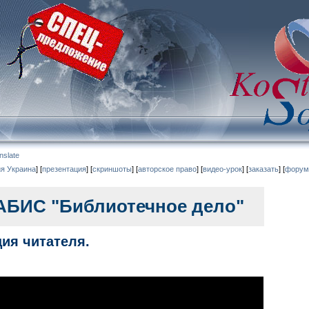
nslate
ия
Украина
] [
презентация
] [
скриншоты
] [
авторское право
] [
видео-урок
] [
заказать
] [
форум
 АБИС "Библиотечное дело"
ция читателя.