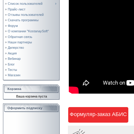
Список пользователей
Прайс-лист
Отзывы пользователей
Скачать программы
Форум
О компании "KostanaySoft"
Обратная связь
Наши партнеры
Дилерство
Акция
Вебинар
Блог
Тесты
Магазин
Корзина
Ваша корзина пуста
Оформить подписку
Формуляр-заказ АБИС