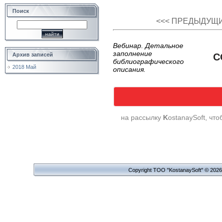
Поиск
<<< ПРЕДЫДУЩ
Вебинар. Детальное
заполнение
Архив записей
С
библиографического
2018 Май
описания.
на рассылку
K
ostanaySoft, чт
Copyright ТОО "KostanaySoft" © 202