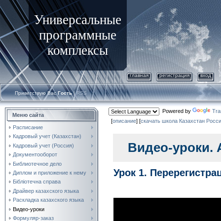
Универсальные
программные
комплексы
главная
регистрация
вход
Приветствую Вас
Гость
|
RSS
Powered by
Tra
Меню сайта
[
описание
] [
скачать
школа
Казахстан
Росс
Расписание
Кадровый учет (Казахстан)
Видео-уроки.
Кадровый учет (Россия)
Документооборот
Библиотечное дело
Урок 1. Перерегистра
Диплом и приложение к нему
Бібліотечна справа
Драйвер казахского языка
Раскладка казахского языка
Видео-уроки
Формуляр-заказ