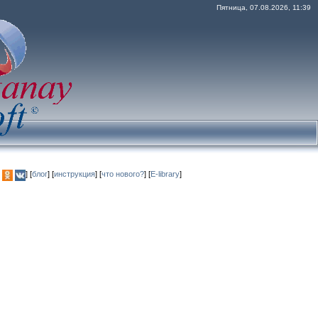
Пятница, 07.08.2026, 11:39
] [
блог
] [
инструкция
] [
что нового?
] [
E-library
]