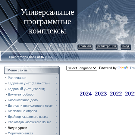
Универсальные
программные
комплексы
главная
регистрация
вход
Приветствую Вас
Гость
|
RSS
Powered by
Tra
Меню сайта
Расписание
Кадровый учет (Казахстан)
Кадровый учет (Россия)
2024
2023
2022
202
Документооборот
Библиотечное дело
Диплом и приложение к нему
Бібліотечна справа
Драйвер казахского языка
Раскладка казахского языка
Видео-уроки
Формуляр-заказ