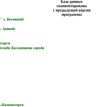
База данных
сконвентирована
с предыдущей версии
программы
" г. Костанай
. Актобе
огорск
сенби Калматаева города
ь-Каменогорск