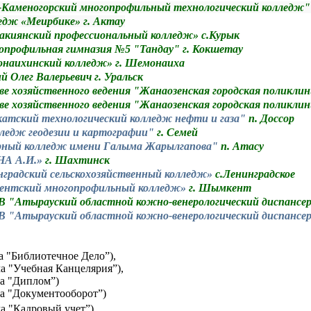
-Каменогорский многопрофильный технологический колледж" 
дж «Меирбике» г. Актау
киянский профессиональный колледж» с.Курык
профильная гимназия №5 "Тандау" г. Кокшетау
наихинский колледж» г. Шемонаиха
 Олег Валерьевич г. Уральск
ве хозяйственного ведения "Жанаозенская городская поликлин
ве хозяйственного ведения "Жанаозенская городская поликлин
тский технологический колледж нефти и газа"
п. Доссор
едж геодезии и картографии"
г. Семей
рный колледж имени Галыма Жарылгапова"
п. Атасу
А А.И.»
г. Шахтинск
градский сельскохозяйственный колледж»
с.Ленинградское
нтский многопрофильный колледж»
г. Шымкент
 "Атырауский областной кожно-венерологический диспансер
 "Атырауский областной кожно-венерологический диспансе
а "Библиотечное Дело”),
ма "Учебная Канцелярия”),
ма "Диплом”)
а "Документооборот”)
а "Кадровый учет”)