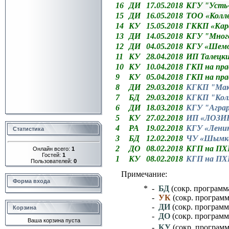
16
ДИ
17.05.2018
К
ГУ
"Усть
15
ДИ
16.05.2018
ТОО «Колле
14
КУ
15.05.2018
ГККП «Кара
13
ДИ
14.05.2018
К
ГУ
"Много
12
ДИ
04.05.2018
КГУ «Шемо
11
КУ
28.04.2018
ИП Талецкий
10
КУ
10.04.2018
ГКП на пра
9
КУ
05.04.2018
ГКП на пра
8
ДИ
29.03.2018
КГКП "Мака
7
БД
29.03.2018
КГКП "Колл
6
ДИ
18.03.2018
КГУ "Агра
5
КУ
27.02.2018
ИП «ЛОЗИН
4
РА
19.02.2018
КГУ «Ленин
Статистика
3
БД
12.02.2018
ЧУ «Шымке
2
ДО
08.02.2018
КГП на ПХВ
Онлайн всего:
1
Гостей:
1
1
КУ
08.02.2018
КГП на ПХВ
Пользователей:
0
Примечание:
Форма входа
* -
БД
(сокр. программ
-
УК
(сокр. програм
-
ДИ
(сокр. програм
Корзина
-
ДО
(сокр. программ
Ваша корзина пуста
-
КУ
(сокр. программ