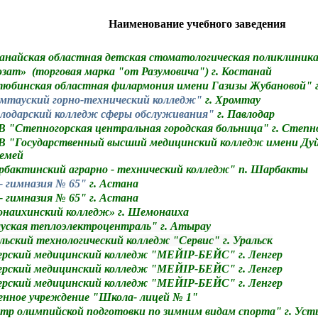
Наименование учебного заведения
найская областная детская стоматологическая поликлиника
зат» (торговая марка "от Разумовича") г. Костанай
бинская областная филармония имени Газизы Жубановой" г
тауский горно-технический колледж"
г. Хромтау
одарский колледж сферы обслуживания"
г. Павлодар
 "Степногорская центральная городская больница" г. Степн
 "Государственный высший медицинский колледж имени Дуй
Семей
актинский аграрно - технический колледж" п. Шарбакты
 гимназия № 65"
г. Астана
 гимназия № 65" г. Астана
наихинский колледж» г. Шемонаиха
уская теплоэлектроцентраль
" г. Атырау
ьский технологический колледж "Сервис" г. Уральск
рский медицинский колледж "МЕЙІР-БЕЙС" г. Ленгер
рский медицинский колледж "МЕЙІР-БЕЙС" г. Ленгер
рский медицинский колледж "МЕЙІР-БЕЙС" г. Ленгер
енное учреждение "Школа- лицей № 1"
р олимпийской подготовки по зимним видам спорта" г. Уст