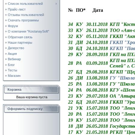
Список пользователей
Прайс-лист
№
ПО*
Дата
Отзывы пользователей
Скачать программы
34
КУ
30.11.2018
КГП "Коста
Форум
33
КУ
26.11.2018
ТОО «Аян-о
О компании "KostanaySoft"
32
КУ
05.11.2018
ГККП "Актю
Обратная связь
31
ДИ
24.10.2018
ГККП "Хром
Наши партнеры
30
БД
24.10.2018
КГКП "Павл
Дилерство
Акция
29
КУ
28.09.2018
ГКП на ПХВ
Вебинар
КГП на ПХВ
28
РА
03.09.2018
Блог
Семей" г. 
Тесты
27
БД
29.08.2018
КГКП "Щерб
Магазин
26
ДИ
13.08.2018
ГУ "Школа-
25
РА
13.08.2018
ГУ "Школа-
24
РА
06.08.2018
КГУ «Шемо
Корзина
23
КУ
29.07.2018
ОА "
Атыра
Ваша корзина пуста
22
БД
20.07.2018
Г
ККП
"Урал
21
УК
15.07.2018
ТОО "Ленге
Оформить подписку
20
РА
15.07.2018
ТОО "Ленге
19
КУ
15.07.2018
ТОО "Ленге
18
ДИ
26.05.2018
Государств
17
КУ
21.05.2018
РГКП "Цент