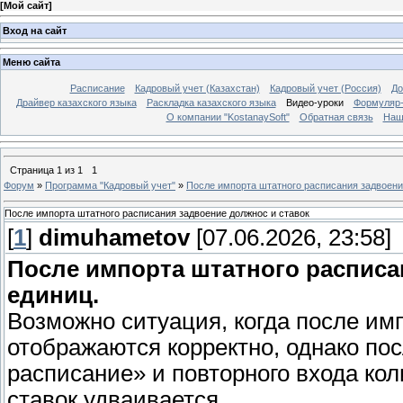
[
Мой сайт
]
Вход на сайт
Меню сайта
Расписание
Кадровый учет (Казахстан)
Кадровый учет (Россия)
До
Драйвер казахского языка
Раскладка казахского языка
Видео-уроки
Формуляр-
О компании "KostanaySoft"
Обратная связь
Наш
Страница
1
из
1
1
Форум
»
Программа "Кадровый учет"
»
После импорта штатного расписания задвоени
После импорта штатного расписания задвоение должнос и ставок
[
1
]
dimuhametov
[07.06.2026, 23:58]
После импорта штатного расписа
единиц.
Возможно ситуация, когда после им
отображаются корректно, однако п
расписание» и повторного входа ко
ставок удваивается.