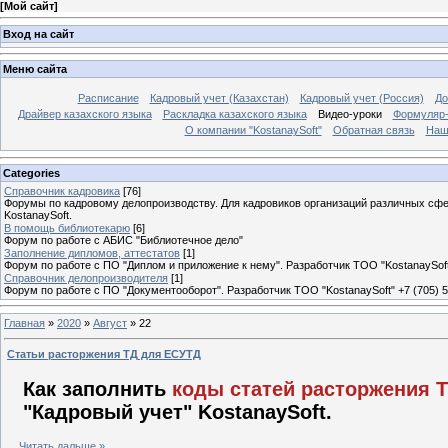
[
Мой сайт
]
Вход на сайт
Меню сайта
Расписание
Кадровый учет (Казахстан)
Кадровый учет (Россия)
До
Драйвер казахского языка
Раскладка казахского языка
Видео-уроки
Формуляр-
О компании "KostanaySoft"
Обратная связь
Наш
Categories
Справочник кадровика
[76]
Форумы по кадровому делопроизводству. Для кадровиков организаций различных сфе
KostanaySoft.
В помощь библиотекарю
[6]
Форум по работе с АБИС "Библиотечное дело"
Заполнение дипломов, аттестатов
[1]
Форум по работе с ПО "Диплом и приложение к нему". Разработчик ТОО "KostanaySoft"
Справочник делопроизводителя
[1]
Форум по работе с ПО "Документооборот". Разработчик ТОО "KostanaySoft" +7 (705) 
Главная
»
2020
»
Август
»
22
Статьи расторжения ТД для ЕСУТД
Как заполнить
коды статей расторжения 
"Кадровый учет" KostanaySoft.
...
Читать дальше »