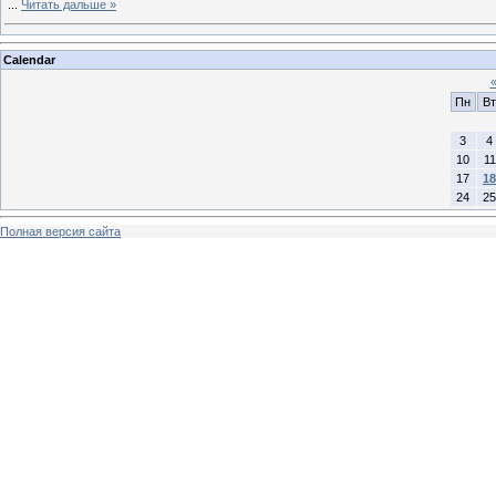
...
Читать дальше »
Calendar
Пн
Вт
3
4
10
11
17
18
24
25
Полная версия сайта