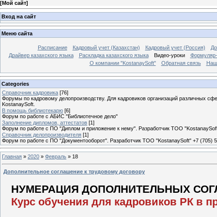
[
Мой сайт
]
Вход на сайт
Меню сайта
Расписание
Кадровый учет (Казахстан)
Кадровый учет (Россия)
До
Драйвер казахского языка
Раскладка казахского языка
Видео-уроки
Формуляр-
О компании "KostanaySoft"
Обратная связь
Наш
Categories
Справочник кадровика
[76]
Форумы по кадровому делопроизводству. Для кадровиков организаций различных сфе
KostanaySoft.
В помощь библиотекарю
[6]
Форум по работе с АБИС "Библиотечное дело"
Заполнение дипломов, аттестатов
[1]
Форум по работе с ПО "Диплом и приложение к нему". Разработчик ТОО "KostanaySoft"
Справочник делопроизводителя
[1]
Форум по работе с ПО "Документооборот". Разработчик ТОО "KostanaySoft" +7 (705) 
Главная
»
2020
»
Февраль
»
18
Дополнительное соглашение к трудовому договору
НУМЕРАЦИЯ ДОПОЛНИТЕЛЬНЫХ СОГЛ
Курс обучения для кадровиков РК в п