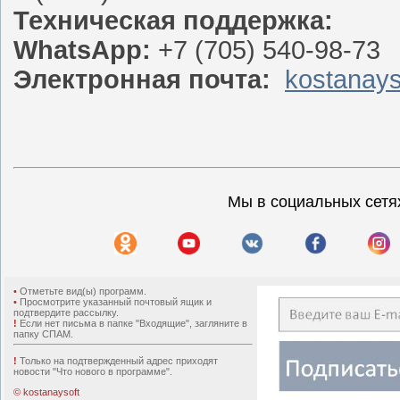
Техническая поддержка:
WhatsApp:
+7 (705) 540-98-73
Электронная почта:
kostanays
Мы в социальных сетя
•
Отметьте вид(ы) программ.
•
Просмотрите указанный почтовый ящик и
подтвердите рассылку.
!
Если нет письма в папке "Входящие", загляните в
папку СПАМ.
!
Только на подтвержденный адрес приходят
новости "Что нового в программе".
© kostanaysoft