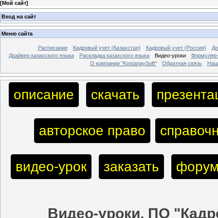
[
Мой сайт
]
Вход на сайт
Меню сайта
Расписание
Кадровый учет (Казахстан)
Кадровый учет (Россия)
До
Драйвер казахского языка
Раскладка казахского языка
Видео-уроки
Формуляр-
О компании "KostanaySoft"
Обратная связь
Наш
описание
скачать
презента
авторское право
справочн
видео-урок
заказать
фору
Видео-уроки. ПО "Кадр