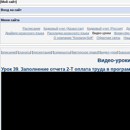
[
Мой сайт
]
Вход на сайт
Меню сайта
Расписание
Кадровый учет (Казахстан)
Кадровый учет (Россия)
До
Драйвер казахского языка
Раскладка казахского языка
Видео-уроки
Формуляр-
О компании "KostanaySoft"
Обратная связь
Наш
[
описание
] [
скачать
] [
презентация
] [
скриншоты
] [
авторское право
] [
видео-урок
] [
заказа
Видео-уроки
Урок 39. Заполнение отчета 2-Т оплата труда в програ