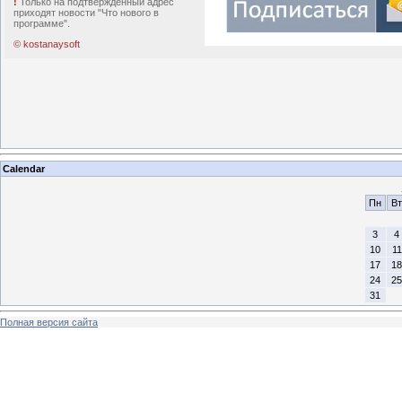
!
Только на подтвержденный адрес
приходят новости "Что нового в
программе".
© kostanaysoft
Calendar
Пн
Вт
3
4
10
11
17
18
24
25
31
Полная версия сайта