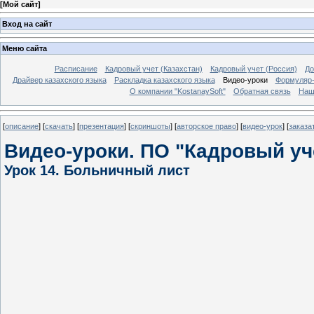
[
Мой сайт
]
Вход на сайт
Меню сайта
Расписание
Кадровый учет (Казахстан)
Кадровый учет (Россия)
До
Драйвер казахского языка
Раскладка казахского языка
Видео-уроки
Формуляр-
О компании "KostanaySoft"
Обратная связь
Наш
[
описание
] [
скачать
] [
презентация
] [
скриншоты
] [
авторское право
] [
видео-урок
] [
заказа
Видео-уроки. ПО "Кадровый уч
Урок 14. Больничный лист