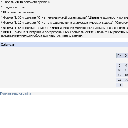
* Табель учета рабочего времени
* Трудовой стаж
* Штатное расписание
* Форма № 30 (годовая) “Отчет медицинской организации” (Штатные должности органи
* Форма № 17 (годовая) “Отчет о медицинских и фармацевтических кадрах” (Специа
* Форма № 58 (ежеквартальная) “Отчет движении медицинских и фармацевтических к
* отчет 1-вмр РК "Сведения о востребованных специальностях и вакантных рабочих 
предназначенная для сбора административных данных
Calendar
Пн
Вт
3
4
10
11
17
18
24
25
31
Полная версия сайта