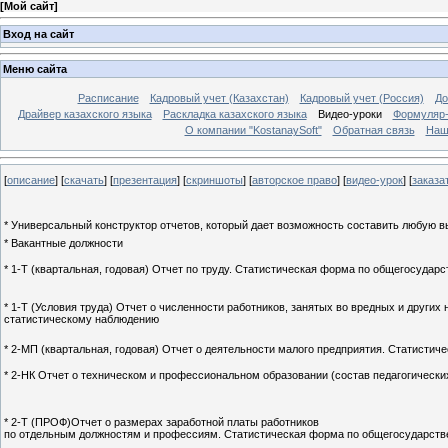
[
Мой сайт
]
Вход на сайт
Меню сайта
Расписание
Кадровый учет (Казахстан)
Кадровый учет (Россия)
До
Драйвер казахского языка
Раскладка казахского языка
Видео-уроки
Формуляр-
О компании "KostanaySoft"
Обратная связь
Наш
[
описание
] [
скачать
] [
презентация
] [
скриншоты
] [
авторское право
] [
видео-урок
] [
заказа
* Универсальный конструктор отчетов, который дает возможность составить любую 
* Вакантные должности
* 1-Т (квартальная, годовая) Отчет по труду. Статистическая форма по общегосуда
* 1-Т (Условия труда) Отчет о численности работников, занятых во вредных и друг
статистическому наблюдению
* 2-МП (квартальная, годовая) Отчет о деятельности малого предприятия. Статист
* 2-НК Отчет о техническом и профессиональном образовании (состав педагогическ
* 2-Т (ПРОФ)Отчет о размерах заработной платы работников
по отдельным должностям и профессиям. Статистическая форма по общегосударст