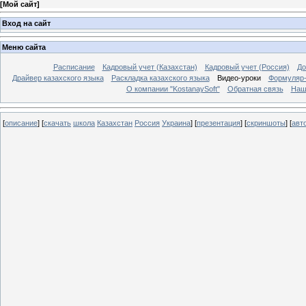
[
Мой сайт
]
Вход на сайт
Меню сайта
Расписание
Кадровый учет (Казахстан)
Кадровый учет (Россия)
До
Драйвер казахского языка
Раскладка казахского языка
Видео-уроки
Формуляр-
О компании "KostanaySoft"
Обратная связь
Наш
[
описание
] [
скачать
школа
Казахстан
Россия
Украина
] [
презентация
] [
скриншоты
] [
авт